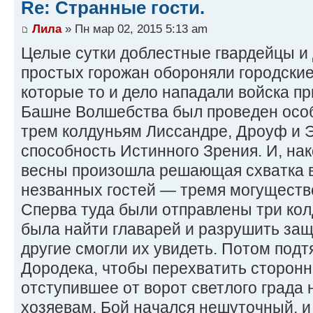
Re: Странные гости.
Лила
» Пн мар 02, 2015 5:13 am
Целые сутки доблестные гвардейцы и 
простых горожан обороняли городские
которые то и дело нападали войска пр
Башне Волшебства был проведен осо
трем колдуньям Лиссандре, Дроуф и 
способность Истинного Зрения. И, нак
весны произошла решающая схватка в
незванных гостей — тремя могущест
Сперва туда были отправлены три кол
была найти главарей и разрушить защ
другие смогли их увидеть. Потом подт
Дородека, чтобы перехватить сторонн
отступившее от ворот светлого града
хозяевам. Бой начался нешуточный, и