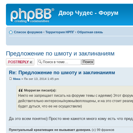
Двор Чудес - Форум
Список форумов
‹
Территория НРПГ
‹
Обратная связь
Предложение по шмоту и заклинаниям
Ответить
Re: Предложение по шмоту и заклинаниям
Мика
» Пн окт 13, 2014 1:45 pm
Морриган писал(а):
Никто не запрещает писать на форуме темы с идеями) Этот форум 
действительно интересны/нужны/воплощены, и на это стоит реагиров
будет дуться, что ее не осуществили)
Да это всем понятно) Просто мне кажется много кому есть что пред
Пунктуальный креативщик не вызывает доверия.
(с) 99 франков