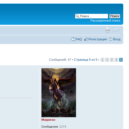
Расширенный поиск
FAQ
Регистрация
Вход
Сообщений: 47 •
Страница
5
из
5
•
1
2
3
4
5
Морриган
Сообщения:
1273