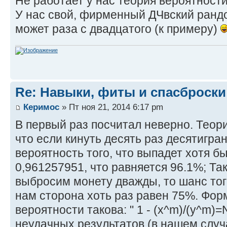
Не работает у нас теория вероятност
У нас свой, фирменный ДЧвский рандо
может раза с двадцатого (к примеру)
Re: Навыки, фиты и спасброски
Керимос
» Пт ноя 21, 2014 6:17 pm
В первый раз посчитал неверно. Теори
что если кинуть десять раз десятигран
вероятность того, что выпадет хотя б
0,961257951, что равняется 96.1%; Та
выбросим монету дважды, то шанс тог
нам сторона хоть раз равен 75%. Фор
вероятности такова: " 1 - (x^m)/(y^m)=N
неудачных результатов (в нашем случа