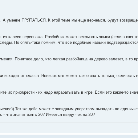
ть. А умение ПРЯТАТЬСЯ. К этой теме мы еще вернемся, будут возвраще
т из класса персонажа. Разбойник может вскрывать замки (если в квенте
 следы. Но опять-таки помним, что все подобные навыки подтверждаютс
мения. Понятное дело, что легкая разбойница на дерево залезет, в то в
ки исходит от класса. Новичок маг может такое знать только, если есть в
ите их приобрести - их надо нарабатывать в игре. Если это какие-то зн
ачение)) Тот же дайс может с завидным упорством выпадать по единичке
с - что значит взять 20? Имеется ввиду чек на 20?