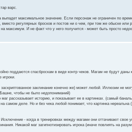
тар варс.
ка выпадет максимальное значение. Если персонаж не ограничен по време
 вместо регулярных бросков и постов ни о чем, при том же обыске или
 на максимум. И не факт что у него получится - может быть просто недо
койно поддаются спасброскам в виде контр чеков. Магам не будут даны 
 игроки.
не заскриптованное заклинание конечно же) может любой. Иллюзии не мог
 Башне, чтобы не было недопониманий)
 маг рассказывает историю, и показывает ее в картинках. (самый банал
ь на самом деле. Но и без чека любой понимает, что картинка нереальна 
Исключение - когда в тренировках между магами они оттачивают свое у
инания. Никакой маг загипнотизировать игрока (иначе повлиять на разу