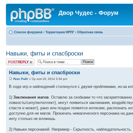
Двор Чудес - Форум
Список форумов
‹
Территория НРПГ
‹
Обратная связь
Навыки, фиты и спасброски
Ответить
Навыки, фиты и спасброски
Лекс Райт
» Ср ноя 19, 2014 3:34 pm
В ходе игр и наблюдений столкнулся с двумя проблемами, из-за к
1)
Заклинания магов
. Оставлю за скобками то что заскриптованно.
ловкость/силу/интеллект), могут появиться заклинания, воздейств
спасти и может), рано или поздно появятся иллюзии, распознать ко
доступно для не магов. Прокачать немагического персонажа на дан
инту столько не вложишь.
2) Навыки персонажей. Например - Скрытность, наблюдательность, 