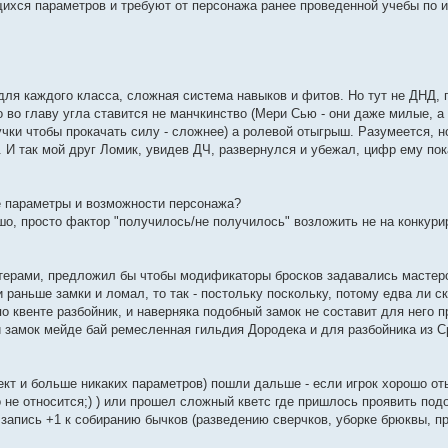
хся параметров и требуют от персонажа ранее проведенной учебы по и
ля каждого класса, сложная система навыков и фитов. Но тут не ДНД, 
 во главу угла ставится не манчкинство (Мери Сью - они даже милые, а 
учки чтобы прокачать силу - сложнее) а ролевой отыгрыш. Разумеется, 
 И так мой друг Ломик, увидев ДЧ, развернулся и убежал, цифр ему по
ые параметры и возможности персонажа?
ошо, просто фактор "получилось/не получилось" возложить не на конкур
стерами, предложил бы чтобы модификаторы бросков задавались мастер
раньше замки и ломал, то так - постольку поскольку, потому едва ли с
о квенте разбойник, и наверняка подобный замок не составит для него 
й замок мейде бай ремесленная гильдия Дородека и для разбойника из С
ект и больше никаких параметров) пошли дальше - если игрок хорошо от
о не относится;) ) или прошел сложный кветс где пришлось проявить под
 запись +1 к собиранию бычков (разведению сверчков, уборке брюквы, п