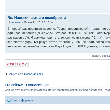
Re: Навыки, фиты и спасброски
Керимос
» Пт ноя 21, 2014 6:17 pm
В первый раз посчитал неверно. Теория вероятностей гласит, что ес
один раз 10 равна 0,961257951, что равняется 96.1%; Так, наприме
раз равен 75%. Формула подсчета вероятности такова: " 1 - (x^m)/(y
количество удачных результатов, то x=9), y - общее количество резул
вероятность, колеблющаяся от 0 до 1, где 1 = 100% успеха, m - ко
Показать сообщ
Ответить
Вернуться в Обратная связь
КТО СЕЙЧАС НА КОНФЕРЕНЦИИ
Сейчас этот форум просматривают: нет зарегистрированных пользователей и гост
Список форумов