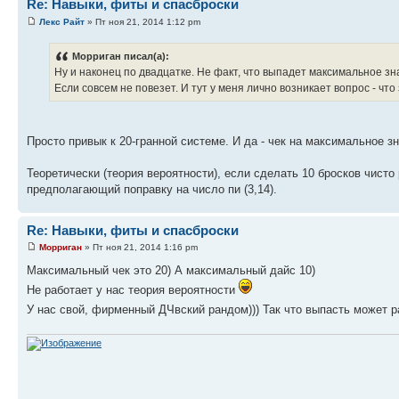
Re: Навыки, фиты и спасброски
Лекс Райт
» Пт ноя 21, 2014 1:12 pm
Морриган писал(а):
Ну и наконец по двадцатке. Не факт, что выпадет максимальное зн
Если совсем не повезет. И тут у меня лично возникает вопрос - что
Просто привык к 20-гранной системе. И да - чек на максимальное з
Теоретически (теория вероятности), если сделать 10 бросков чисто
предполагающий поправку на число пи (3,14).
Re: Навыки, фиты и спасброски
Морриган
» Пт ноя 21, 2014 1:16 pm
Максимальный чек это 20) А максимальный дайс 10)
Не работает у нас теория вероятности
У нас свой, фирменный ДЧвский рандом))) Так что выпасть может р