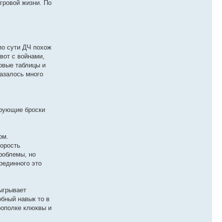
гровой жизни. По
по сути ДЧ похож
вот с войнами,
новые таблицы и
казалось много
ирующие броски
ом.
корость
проблемы, но
рединного это
ыгрывает
обный навык то в
рополке клюквы и