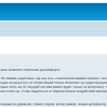
оторых возможно появление дискомфорта:
 Но помимо скриптовых чар уже есть и магические веревки (связать того
ующие на разум (тут по логике вещей только интеллект из существующи
торые опять же по текущей системе можно будет только по интеллекту, т
ном этапе так, чтобы защититься от перечисленных воздействий невозмо
лазание по деревьям, чтение следов, взлом замков, знание артефактов,