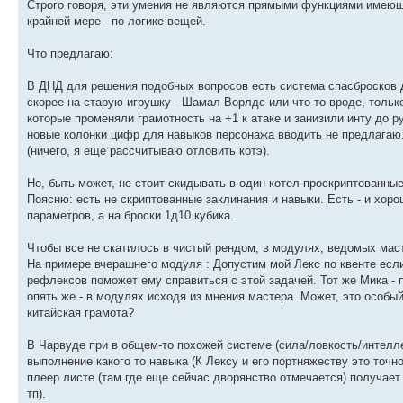
Строго говоря, эти умения не являются прямыми функциями имеющи
крайней мере - по логике вещей.
Что предлагаю:
В ДНД для решения подобных вопросов есть система спасбросков д
скорее на старую игрушку - Шамал Ворлдс или что-то вроде, только
которые променяли грамотность на +1 к атаке и занизили инту до р
новые колонки цифр для навыков персонажа вводить не предлагаю.
(ничего, я еще рассчитываю отловить котэ).
Но, быть может, не стоит скидывать в один котел проскриптованн
Поясню: есть не скриптованные заклинания и навыки. Есть - и хор
параметров, а на броски 1д10 кубика.
Чтобы все не скатилось в чистый рендом, в модулях, ведомых ма
На примере вчерашнего модуля : Допустим мой Лекс по квенте если 
рефлексов поможет ему справиться с этой задачей. Тот же Мика - п
опять же - в модулях исходя из мнения мастера. Может, это особы
китайская грамота?
В Чарвуде при в общем-то похожей системе (сила/ловкость/интелл
выполнение какого то навыка (К Лексу и его портняжеству это точн
плеер листе (там где еще сейчас дворянство отмечается) получает
тп).