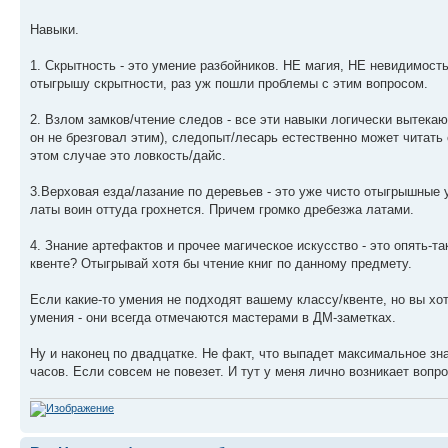
Навыки.
1. Скрытность - это умение разбойников. НЕ магия, НЕ невидимос
отыгрышу скрытности, раз уж пошли проблемы с этим вопросом.
2. Взлом замков/чтение следов - все эти навыки логически вытекаю
он не брезговал этим), следопыт/лесарь естественно может читать
этом случае это ловкость/дайс.
3.Верховая езда/лазание по деревьев - это уже чисто отыгрышные у
латы воин оттуда грохнется. Причем громко дребезжа латами.
4. Знание артефактов и прочее магическое искусство - это опять-та
квенте? Отыгрывай хотя бы чтение книг по данному предмету.
Если какие-то умения не подходят вашему классу/квенте, но вы хот
умения - они всегда отмечаются мастерами в ДМ-заметках.
Ну и наконец по двадцатке. Не факт, что выпадет максимальное зн
часов. Если совсем не повезет. И тут у меня лично возникает вопро