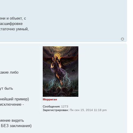
ни и объект, с
 расшифровке
статочно умный,
какие либо
ут быть
ьнейший пример)
Морриган
(исключение -
Сообщения:
1273
Зарегистрирован:
Пн сен 15, 2014 11:18 pm
мение видеть
м БЕЗ заклинания)