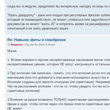
сюда же, в модули, предложил бы интересную находку из игры по с
"Брать двадцатку" - рано или поздно при регулярных бросках куби
которым он взаимодействует, не может сломаться или задолбаться,
документов он может "взять 20" и потратить время на расшифровку
начитанный и не знать драконьего языка
Re: Навыки, фиты и спасброски
Морриган
» Ср ноя 19, 2014 4:10 pm
Магия.
1. Всякие веревки и прочие нескриптованные заклинания магов спо
нескриптованные умения, которые НЕ могут контрчекнуть остальные
2.Про иллюзии там написано - понять, что это иллюзия (если это 
манчевыми (кое-что добавила в описание иллюзорного искусства в
Иллюзии созданы для яркости отыгрыша (не скриптовые). Например
Чек на распознание иллюзии - это на то, чтобы увидеть что же ест
скриптовые иллюзии)
3.Влияние на разум возможно ТОЛЬКО скриптовыми заклинаниями. 
бреши в ауре, чтобы потом через эти бреши плести скриптовые закл
НЕ может.