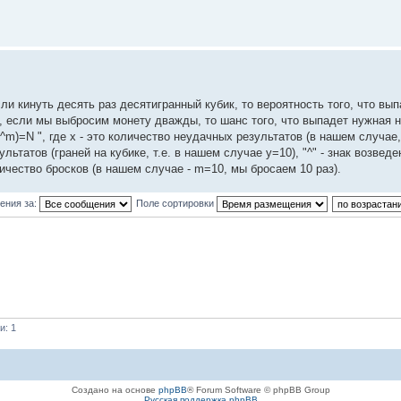
ли кинуть десять раз десятигранный кубик, то вероятность того, что вы
р, если мы выбросим монету дважды, то шанс того, что выпадет нужная 
^m)=N ", где x - это количество неудачных результатов (в нашем случае, 
ьтатов (граней на кубике, т.е. в нашем случае y=10), "^" - знак возведе
личество бросков (в нашем случае - m=10, мы бросаем 10 раз).
ения за:
Поле сортировки
и: 1
Создано на основе
phpBB
® Forum Software © phpBB Group
Русская поддержка phpBB