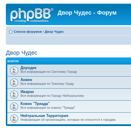
Двор Чудес - Форум
Список форумов
‹
Двор Чудес
Двор Чудес
ФОРУМ
Дородек
Вся информация по Светлому Городу
Анвен
Вся информация по Темному Граду
Иварах
Вся информация по Городу Нейтральному
Ковен "Триада"
Вся информация по ковену "Триада"
Нейтральная Территория
Информация об организациях, которые не относятся к городам.