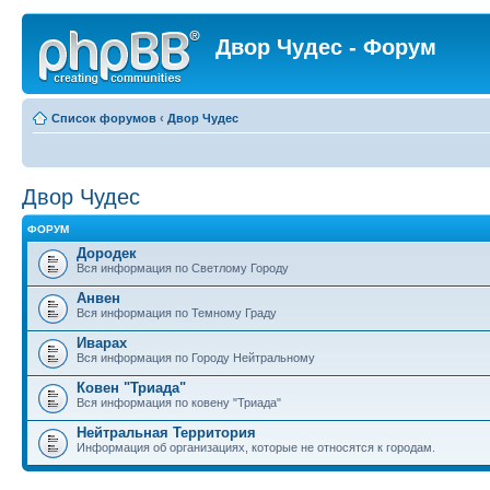
Двор Чудес - Форум
Список форумов
‹
Двор Чудес
Двор Чудес
ФОРУМ
Дородек
Вся информация по Светлому Городу
Анвен
Вся информация по Темному Граду
Иварах
Вся информация по Городу Нейтральному
Ковен "Триада"
Вся информация по ковену "Триада"
Нейтральная Территория
Информация об организациях, которые не относятся к городам.