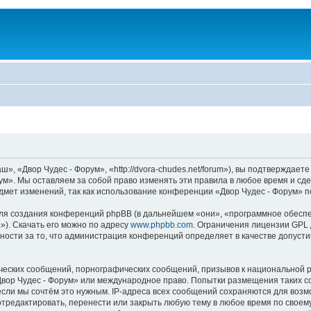
, «Двор Чудес - Форум», «http://dvora-chudes.net/forum»), вы подтверждаете
ум». Мы оставляем за собой право изменять эти правила в любое время и сде
дмет изменений, так как использование конференции «Двор Чудес - Форум» п
я создания конференций phpBB (в дальнейшем «они», «программное обеспе
»). Скачать его можно по адресу
www.phpbb.com
. Ограничения лицензии GPL 
ности за то, что администрация конференций определяет в качестве допусти
ческих сообщений, порнографических сообщений, призывов к национальной р
«Двор Чудес - Форум» или международное право. Попытки размещения таких 
если мы сочтём это нужным. IP-адреса всех сообщений сохраняются для возм
редактировать, перенести или закрыть любую тему в любое время по своему 