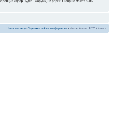
еренции «Двор Чудес - Форум», ни phpBB Group не может быть
Наша команда
•
Удалить cookies конференции
• Часовой пояс: UTC + 4 часа