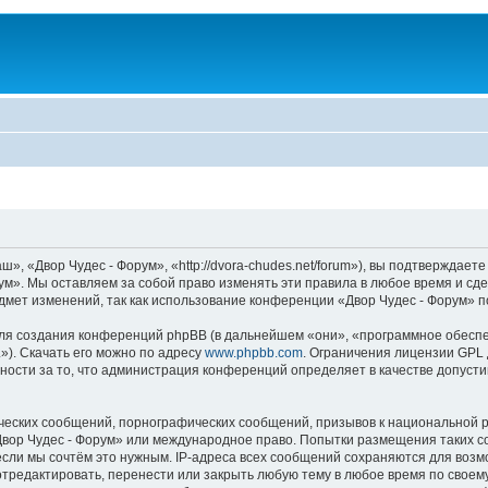
, «Двор Чудес - Форум», «http://dvora-chudes.net/forum»), вы подтверждаете
ум». Мы оставляем за собой право изменять эти правила в любое время и сде
дмет изменений, так как использование конференции «Двор Чудес - Форум» п
я создания конференций phpBB (в дальнейшем «они», «программное обеспе
»). Скачать его можно по адресу
www.phpbb.com
. Ограничения лицензии GPL 
ности за то, что администрация конференций определяет в качестве допусти
ческих сообщений, порнографических сообщений, призывов к национальной р
«Двор Чудес - Форум» или международное право. Попытки размещения таких 
если мы сочтём это нужным. IP-адреса всех сообщений сохраняются для возм
редактировать, перенести или закрыть любую тему в любое время по своему 