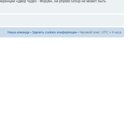
еренции «Двор Чудес - Форум», ни phpBB Group не может быть
Наша команда
•
Удалить cookies конференции
• Часовой пояс: UTC + 4 часа