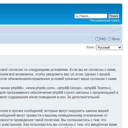
Расширенный поиск
FAQ
Вход
Язык:
 своё согласие со следующими условиями. Если вы не согласны с ними,
лаем всё возможное, чтобы уведомить вас об этом, однако с вашей
осле обновления/исправления условий означает ваше согласие с ними.
чение phpBB», «www.phpbb.com», «phpBB Group», «phpBB Teams»),
для программного обеспечения phpBB строго связаны с организацией и
мого содержания и/или поведения в них. За дополнительной
озни и прочих сообщений, которые могут нарушить законы вашей
сообщений могут привести к вашему немедленному отключению от
ожности проведения такой политики. Вы соглашаетесь с тем, что
усмотрению. Как пользователь вы согласны с тем, что введённая вами