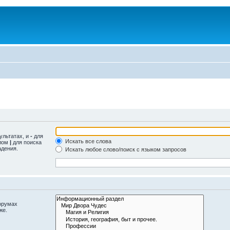
ультатах, и
-
для
Искать все слова
олом
|
для поиска
адения.
Искать любое слово/поиск с языком запросов
орумах
же.